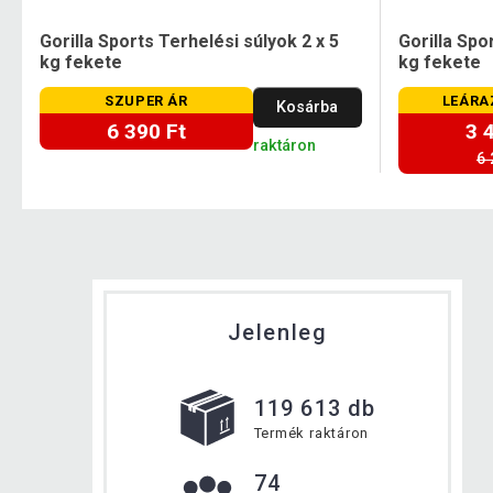
Gorilla Sports Terhelési súlyok 2 x 5
Gorilla Spo
kg fekete
kg fekete
SZUPER ÁR
LEÁRA
Kosárba
6 390 Ft
3 
raktáron
6 
Jelenleg
119 613 db
Termék raktáron
74