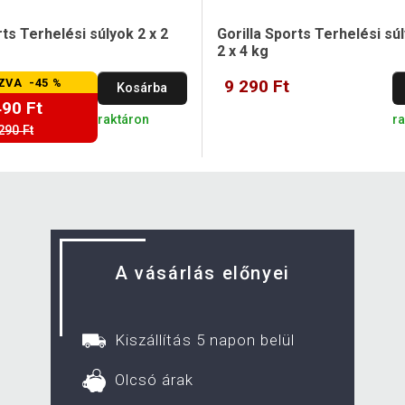
rts Terhelési súlyok 2 x 2
Gorilla Sports Terhelési sú
2 x 4 kg
ZVA -45 %
9 290 Ft
Kosárba
490 Ft
raktáron
r
290 Ft
A vásárlás előnyei
Kiszállítás 5 napon belül
Olcsó árak