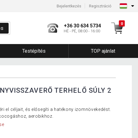
Bejelentkezés
Regisztráció
0
+36 30 634 5734
és
HÉ - PÉ, 08:00 - 16:00
Testépítés
TOP ajánlat
NYVISSZAVERŐ TERHELŐ SÚLY 2
ri el céljait, és elősegíti a hatékony izomnövekedést.
, kocogáshoz, aerobikhoz.
se