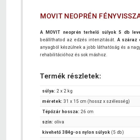
MOVIT NEOPRÉN FÉNYVISSZAV
A MOVIT neoprén terhelő súlyok 5 db lev
beállíthatod az edzés intenzitását.
A száraz c
anyagból készülnek a jobb láthatóság és a na
rehabilitációhoz és sok máshoz.
Termék részletek:
súlya:
2 x 2 kg
méretek:
31 x 15 cm (hossz x szélesség)
Tépőzár hossza:
26 cm
szín:
olíva
kivehető 384g-os nylon súlyok
(5 db)