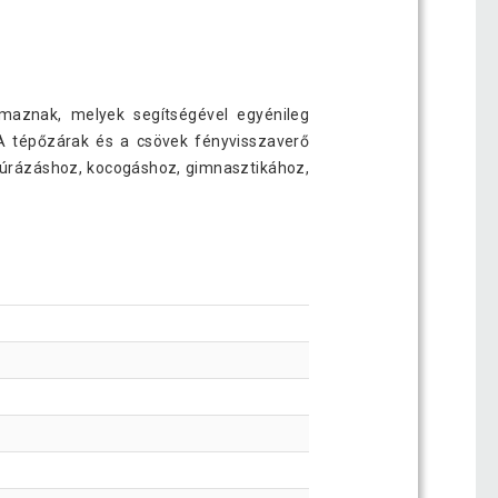
lmaznak, melyek segítségével egyénileg
 tépőzárak és a csövek fényvisszaverő
 túrázáshoz, kocogáshoz, gimnasztikához,