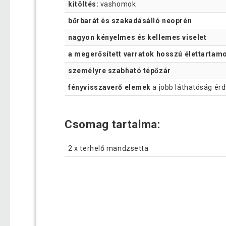
kitöltés:
vashomok
bőrbarát és szakadásálló neoprén
nagyon kényelmes és kellemes viselet
a megerősített varratok hosszú élettartamo
személyre szabható tépőzár
fényvisszaverő elemek
a jobb láthatóság ér
Csomag tartalma:
2 x terhelő mandzsetta