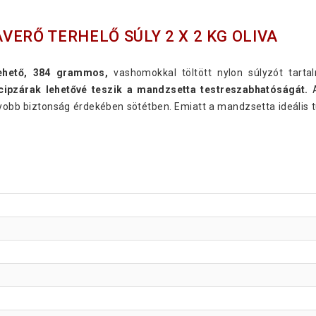
ERŐ TERHELŐ SÚLY 2 X 2 KG OLIVA
ehető, 384 grammos,
vashomokkal töltött nylon súlyzót tarta
ipzárak lehetővé teszik a mandzsetta testreszabhatóságát.
A
gyobb biztonság érdekében sötétben. Emiatt a mandzsetta ideális