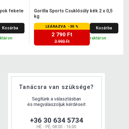
lyok fekete
Gorilla Sports Csuklósúly kék 2 x 0,5
kg
LEÁRAZVA -30 %
Kosárba
Kosárba
2 790 Ft
aktáron
raktáron
3 990 Ft
Tanácsra van szüksége?
Segítünk a választásban
és megválaszoljuk kérdéseit
+36 30 634 5734
HÉ - PÉ, 08:00 - 16:00