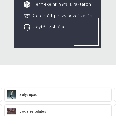
Termékeink 99%-a raktáron
Garantált pénzvisszafizetés
Ügyfélszolgálat
Súlyzópad
Jóga és pilates