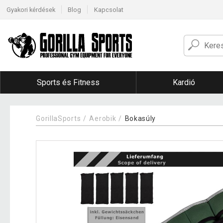
Gyakori kérdések
Blog
Kapcsolat
Sports és Fitness
Kardió
GorillaSports
Aerobik
Bokasúly