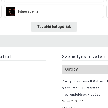
Fitnesscenter
További kategóriák
latról
Személyes átvételi 
Průmyslová zóna II Ostrov - 
North Park - Túlméretes
megrendelések kiadása
Dolní Žďár 104