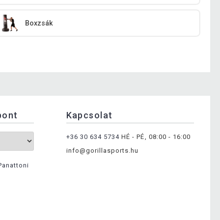
Boxzsák
pont
Kapcsolat
+36 30 634 5734
HÉ - PÉ, 08:00 - 16:00
info@gorillasports.hu
Panattoni