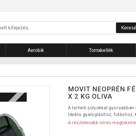
Keres
Aerobik
Tornakellék
MOVIT NEOPRÉN FÉ
X 2 KG OLIVA
A terhelő súlyokkal gyorsabban é
Ideális gyalogláshoz, futáshoz
A részletesebb leírás megtekinté